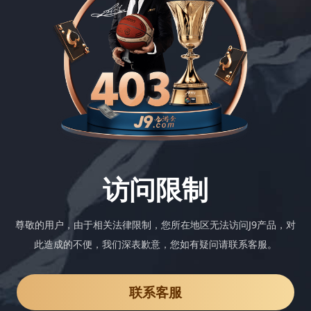
访问限制
尊敬的用户，由于相关法律限制，您所在地区无法访问J9产品，对
此造成的不便，我们深表歉意，您如有疑问请联系客服。
联系客服